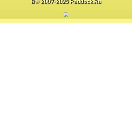
В© 2007-2025 Paddock.Ru