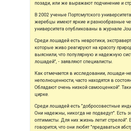
позади, или же выражают подчинение и стра
В 2002 ученые Портсмутского университет
жеребцы имеют яркие и разнообразные чер
университета опубликованы в журнале Journal
Среди лошадей есть невротики, экстравер
которые живо реагируют на красоту приро
выяснили, что популярную и надежную си
лошадей", - заявляют специалисты.
Как отмечается в исследовании, лошади-н
неполноценности, часто находятся в состоя
Обладают очень низкой самооценкой". Таки
цирке.
Среди лошадей есть "добросовестные индив
Они надежны, никогда не подведут". Есть 
оптимисты. Для них жизнь летит стрелой".
говорится, что они любят "предаваться аб