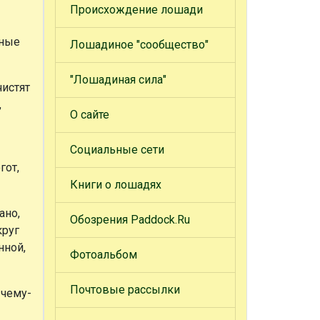
Происхождение лошади
тные
Лошадиное "сообщество"
"Лошадиная сила"
истят
,
О сайте
Социальные сети
гот,
Книги о лошадях
ано,
Обозрения Paddock.Ru
круг
нной,
Фотоальбом
Почтовые рассылки
 чему-