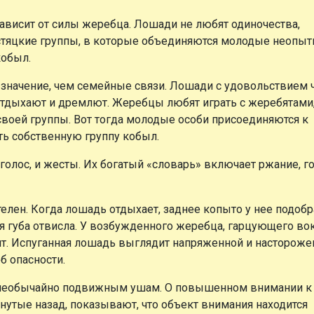
 зависит от силы жеребца. Лошади не любят одиночества,
остяцкие группы, в которые объединяются молодые неопы
кобыл.
начение, чем семейные связи. Лошади с удовольствием ч
 отдыхают и дремлют. Жеребцы любят играть с жеребятами
своей группы. Вот тогда молодые особи присоединяются к
ть собственную группу кобыл.
олос, и жесты. Их богатый «словарь» включает ржание, го
лен. Когда лошадь отдыхает, заднее копыто у нее подобр
я губа отвисла. У возбужденного жеребца, гарцующего во
ят. Испуганная лошадь выглядит напряженной и настороже
б опасности.
 необычайно подвижным ушам. О повышенном внимании к
нутые назад, показывают, что объект внимания находится