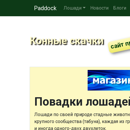
Paddock
Лошади
Новости
Блоги
Конные скачки
Повадки лошадей
Лошади по своей природе стадные животн
крупного сообщества (табуна), каждая из 
и иногда одного-двух двухлеток.