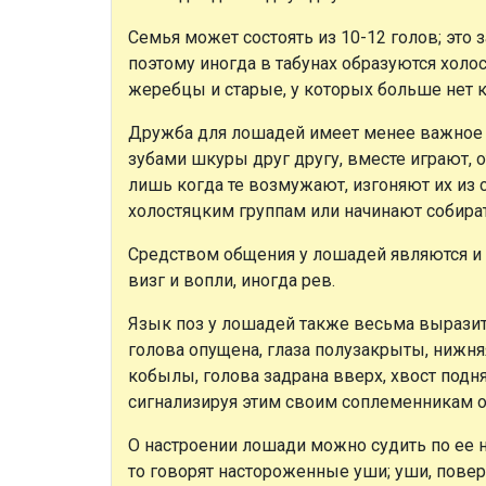
Семья может состоять из 10-12 голов; это
поэтому иногда в табунах образуются хол
жеребцы и старые, у которых больше нет 
Дружба для лошадей имеет менее важное з
зубами шкуры друг другу, вместе играют,
лишь когда те возмужают, изгоняют их из 
холостяцким группам или начинают собира
Средством общения у лошадей являются и г
визг и вопли, иногда рев.
Язык поз у лошадей также весьма выразите
голова опущена, глаза полузакрыты, нижня
кобылы, голова задрана вверх, хвост подн
сигнализируя этим своим соплеменникам о
О настроении лошади можно судить по ее
то говорят настороженные уши; уши, повер