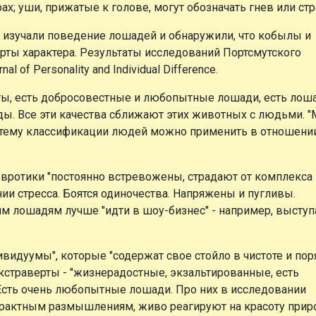
х; уши, прижатые к голове, могут обозначать гнев или стр
а изучали поведение лошадей и обнаружили, что кобылы и
ты характера. Результаты исследований Портсмутского
 of Personality and Individual Difference.
ты, есть добросовестные и любопытные лошади, есть лоша
ды. Все эти качества сближают этих животных с людьми. 
стему классификации людей можно применить в отношени
евротики "постоянно встревожены, страдают от комплекса
нии стресса. Боятся одиночества. Напряжены и пугливы.
м лошадям лучше "идти в шоу-бизнес" - например, выступ
идуумы", которые "содержат свое стойло в чистоте и пор
экстраверты - "жизнерадостные, экзальтированные, есть
 Есть очень любопытные лошади. Про них в исследовании
страктным размышлениям, живо реагируют на красоту прир